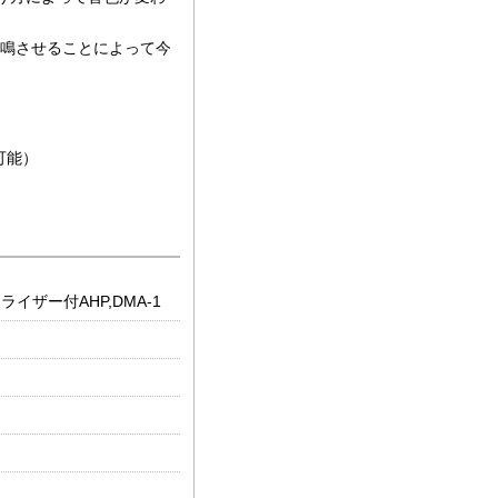
共鳴させることによって今
可能）
ザー付AHP,DMA-1