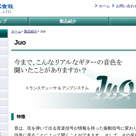
ホーム
お問い合わ
ップ
製品紹介
ホーム
>
製品紹介
> Juo
Juo
特徴
音は、弦を弾いて出る音楽信号が情報を持った振動信号に変わ
ピ
信号に戻ることによって聞くことができます。 そして、その戻