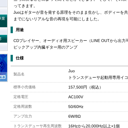
ってきます。
Juoはギターが音を発する原理をそのまま生かし、ボディーを
事業
までにないリアルな音の再現を可能にしました。
用途
部
CDプレイヤー、オーディオ用スピーカー（LINE OUTから出力
ピックアップ内臓ギター用のアンプ
仕様
Juo
製品名
トランスデューサ起動用専用イコライ
標準小売価格
157,500円（税込）
定格電圧
AC100V
定格周波数
50/60Hz
アンプ出力
6W/8Ω
トランスデューサ再生周波数
16Hzから20,000Hz以上×1個