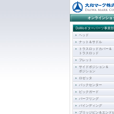
オンラインショ
DoMoギターパーツ事業部
ヘッド
ナット＆サドル
トラスロッドカバー＆
トラスロッド
フレット
サイドポジション＆
ポジション
ロゼッタ
バックセンター
ピックガード
パーフリング
バインディング
ブリッジピン＆エンド