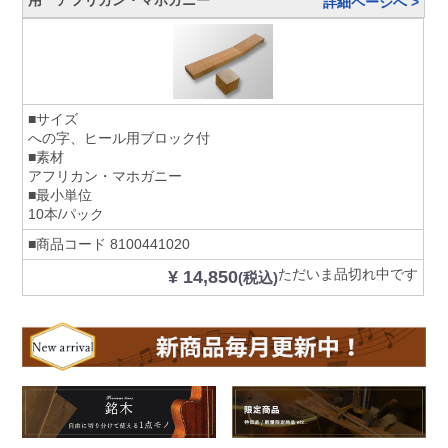
詳細ページへ >
■サイズ
への字、ヒール用ブロック付
■素材
アフリカン・マホガニー
■最小単位
10本/パック
■商品コード
8100441020
ただいま品切れ中です
¥ 14,850
(税込)