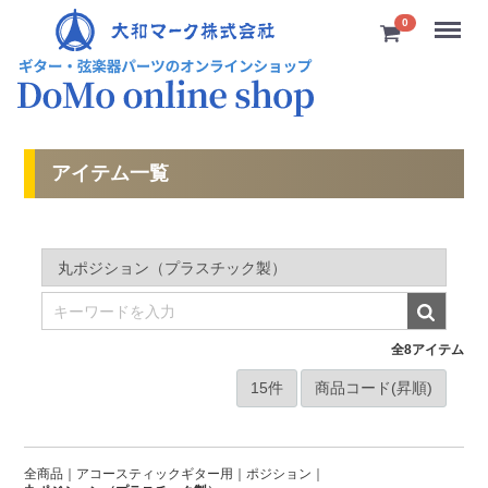
Menu
0
アイテム一覧
全
8
アイテム
全商品
アコースティックギター用
ポジション