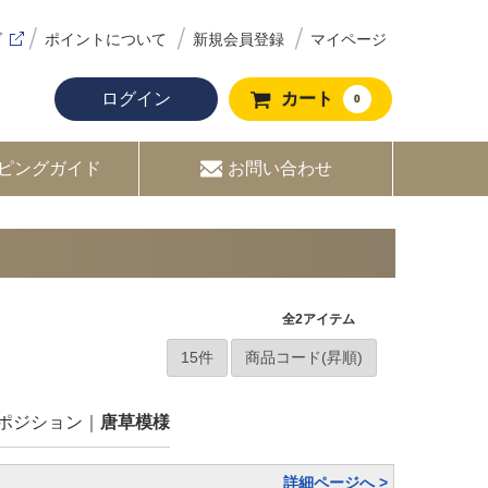
ズ
ポイントについて
新規会員登録
マイページ
ログイン
カート
0
ピングガイド
お問い合わせ
全
2
アイテム
ポジション
唐草模様
詳細ページへ >