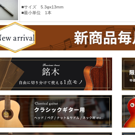
■サイズ 5.3φx13mm
■最小単位 1本