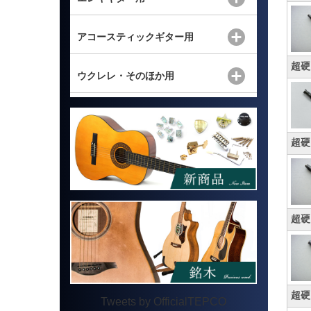
アコースティックギター用
超硬
ウクレレ・そのほか用
超硬
超硬
超硬
Tweets by OfficialTEPCO