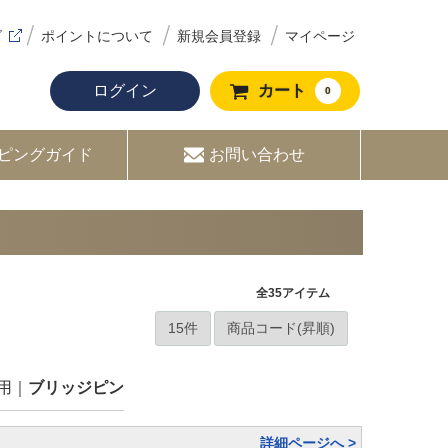
ズ
ポイントについて
新規会員登録
マイページ
ログイン
カート
0
ピングガイド
お問い合わせ
全
35
アイテム
用
ブリッジピン
詳細ページへ >