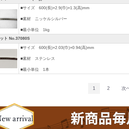
■サイズ 600(長)×2.9(巾)×1.3(高)mm
■素材 ニッケルシルバー
■最小単位 1kg
ト No.37080S
■サイズ 600(長)×2.03(巾)×0.94(高)mm
■素材 ステンレス
■最小単位 1本
1
2
次